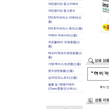
10만원미만 중고카메라
10만원미만 중고렌즈
DSLR/미러리스 카메라(신
품)
DSLR/미러리스 렌즈(신품)
카메라 악세사리(신품)
외장플래쉬 /조명용품(신
품)
메모리/메모리관련용품(신
품)
가방/케이스/보관함(신품)
렌즈관련용품(신품)
삼각대/모노포드(신품)
필름 및 1회용카메라
후지 인
(35mm/중형/인스탁스)
.