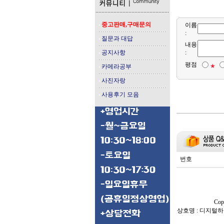
중고판매,구매문의
이름
:
질문과 대답
내용
공지사항
:
평점
★
카메라공부
사진자랑
사용후기 모음
번호
Cop
상호명 : 디지털하이