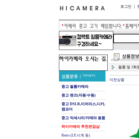
로그인
|
필름 및 1회
이전상품
중고 필름카메라
중고 렌즈(자동/수동)
중고 DSLR,미러리스,디카,
캠코더
중고 악세사리/카메라 용품
하이카메라 추천편집샵
Retro (LP,시계 등)