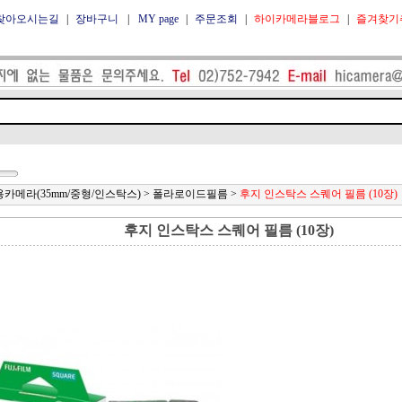
찾아오시는길
|
장바구니
|
MY page
|
주문조회
|
하이카메라블로그
|
즐겨찾기
용카메라(35mm/중형/인스탁스)
>
폴라로이드필름
>
후지 인스탁스 스퀘어 필름 (10장)
후지 인스탁스 스퀘어 필름 (10장)