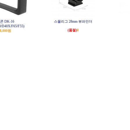
콘 DK-16
스몰리그 28mm 뷰파인더
0/D40X/F65/F55)
(품절)
0
8,000원