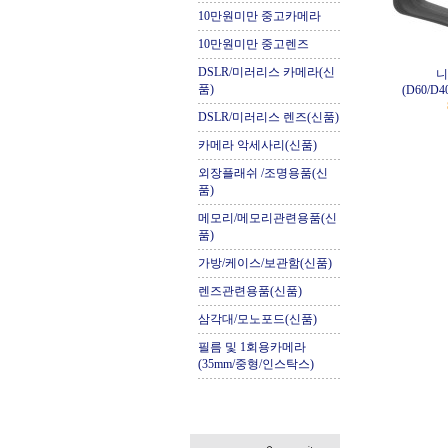
10만원미만 중고카메라
10만원미만 중고렌즈
DSLR/미러리스 카메라(신
니
품)
(D60/D4
DSLR/미러리스 렌즈(신품)
카메라 악세사리(신품)
외장플래쉬 /조명용품(신
품)
메모리/메모리관련용품(신
품)
가방/케이스/보관함(신품)
렌즈관련용품(신품)
삼각대/모노포드(신품)
필름 및 1회용카메라
(35mm/중형/인스탁스)
.