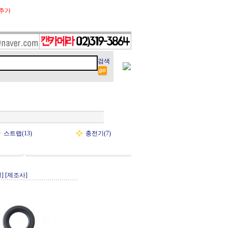
추가
검색
스트랩(13)
충전기(7)
]
[제조사]