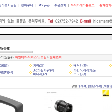
찾아오시는길
|
장바구니
|
MY page
|
주문조회
|
하이카메라블로그
|
즐겨찾기
리(신품)
리(신품)
>
파인더/아이피스/스크린
>
전체조회
립(1)
기타(28)
배터리(30)
AC아답타 (더미
파인더/아이피스/
답타(41)
배터리)(2)
스크린(3)
정렬 :
[가격]
[높은가격]
[제품명