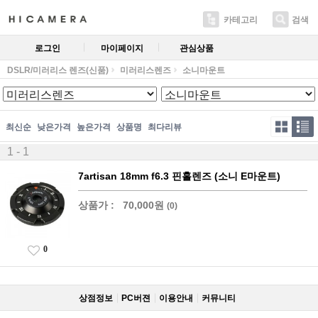
카테고리
검색
로그인
마이페이지
관심상품
DSLR/미러리스 렌즈(신품)
미러리스렌즈
소니마운트
최신순
낮은가격
높은가격
상품명
최다리뷰
1 - 1
7artisan 18mm f6.3 핀홀렌즈 (소니 E마운트)
상품가 :
70,000원
(0)
0
상점정보
PC버젼
이용안내
커뮤니티