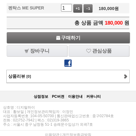
펜탁스 ME SUPER
180,000
원
+1
-1
총 상품 금액
180,000
원
구매하기
장바구니
관심상품
상품리뷰
[0]
상점정보
PC버젼
이용안내
커뮤니티
상호명 : 디지털하이
대표 : 황보일 | 개인정보관리책임자 : 이정민
사업자등록번호 :104-05-50700 | 통신판매업신고번호 : 중구02784호
전화 : 02)752-7942 | 팩스 : 02)319-3865
주소 : 서울시 중구 남창동 51-1 숭례문수입상가 외곽7호
이용약관
|
개인정보취급방침