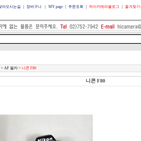
찾아오시는길
|
장바구니
|
MY page
|
주문조회
|
하이카메라블로그
|
즐겨찾기
>
AF 필카
>
니콘 F80
니콘 F80
품