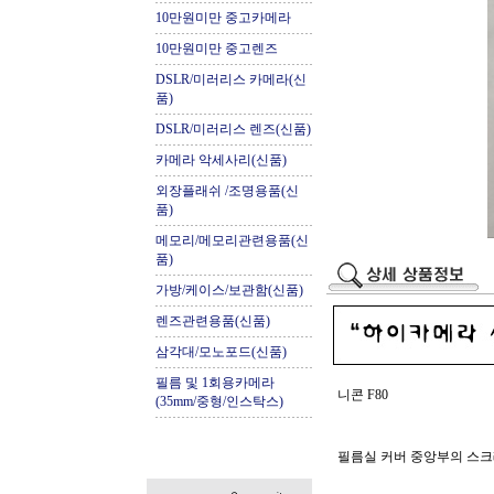
10만원미만 중고카메라
10만원미만 중고렌즈
DSLR/미러리스 카메라(신
품)
DSLR/미러리스 렌즈(신품)
카메라 악세사리(신품)
외장플래쉬 /조명용품(신
품)
메모리/메모리관련용품(신
품)
가방/케이스/보관함(신품)
렌즈관련용품(신품)
삼각대/모노포드(신품)
필름 및 1회용카메라
니콘 F80
(35mm/중형/인스탁스)
.
필름실 커버 중앙부의 스