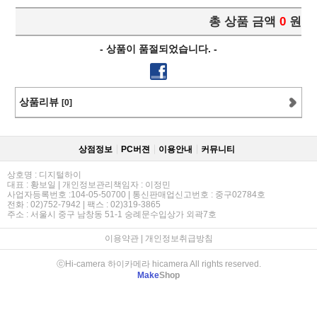
총 상품 금액
0
원
- 상품이 품절되었습니다. -
상품리뷰
[0]
상점정보
PC버젼
이용안내
커뮤니티
상호명 : 디지털하이
대표 : 황보일 | 개인정보관리책임자 : 이정민
사업자등록번호 :104-05-50700 | 통신판매업신고번호 : 중구02784호
전화 : 02)752-7942 | 팩스 : 02)319-3865
주소 : 서울시 중구 남창동 51-1 숭례문수입상가 외곽7호
이용약관
|
개인정보취급방침
ⓒHi-camera 하이카메라 hicamera All rights reserved.
Make
Shop