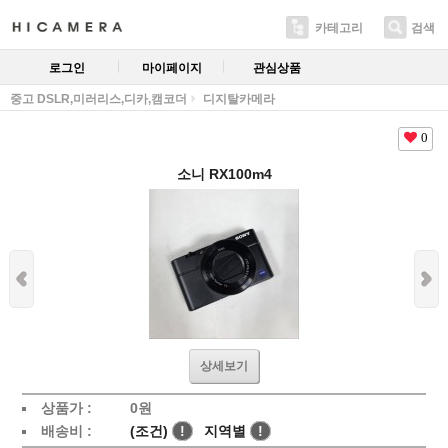
카테고리
검색
로그인
마이페이지
관심상품
중고 DSLR,미러리스,디카,캠코더
디지탈카메라
0
소니 RX100m4
상세보기
상품가 :
0
원
배송비 :
(조건)
!
지역별
!