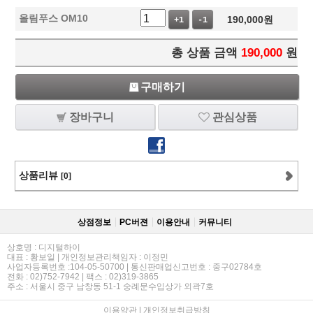
올림푸스 OM10
190,000
원
+1
-1
총 상품 금액
190,000
원
구매하기
장바구니
관심상품
상품리뷰
[0]
상점정보
PC버젼
이용안내
커뮤니티
상호명 : 디지털하이
대표 : 황보일 | 개인정보관리책임자 : 이정민
사업자등록번호 :104-05-50700 | 통신판매업신고번호 : 중구02784호
전화 : 02)752-7942 | 팩스 : 02)319-3865
주소 : 서울시 중구 남창동 51-1 숭례문수입상가 외곽7호
이용약관
|
개인정보취급방침