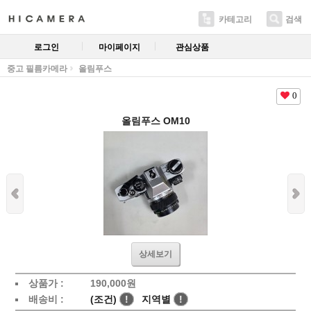
카테고리
검색
로그인
마이페이지
관심상품
중고 필름카메라
올림푸스
0
올림푸스 OM10
상세보기
상품가 :
190,000
원
배송비 :
(조건)
!
지역별
!