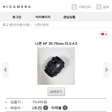
카테고리
검색
로그인
마이페이지
관심상품
중고 렌즈(자동/수동)
니콘마운트
0
니콘 AF 35-70mm f3.3-4.5
상세보기
상품가 :
70,000
원
배송비 :
(조건)
!
지역별
!