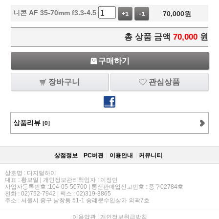
니콘 AF 35-70mm f3.3-4.5
70,000
원
+1
-1
총 상품 금액
70,000
원
구매하기
장바구니
관심상품
상품리뷰
[0]
상점정보
PC버젼
이용안내
커뮤니티
상호명 : 디지털하이
대표 : 황보일 | 개인정보관리책임자 : 이정민
사업자등록번호 :104-05-50700 | 통신판매업신고번호 : 중구02784호
전화 : 02)752-7942 | 팩스 : 02)319-3865
주소 : 서울시 중구 남창동 51-1 숭례문수입상가 외곽7호
이용약관
|
개인정보취급방침