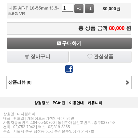
니콘 AF-P 18-55mm f3.5-
80,000
원
+1
-1
5.6G VR
총 상품 금액
80,000
원
구매하기
장바구니
관심상품
상품리뷰
[0]
상점정보
PC버젼
이용안내
커뮤니티
상호명 : 디지털하이
대표 : 황보일 | 개인정보관리책임자 : 이정민
사업자등록번호 :104-05-50700 | 통신판매업신고번호 : 중구02784호
전화 : 02)752-7942 | 팩스 : 02)319-3865
주소 : 서울시 중구 남창동 51-1 숭례문수입상가 외곽7호