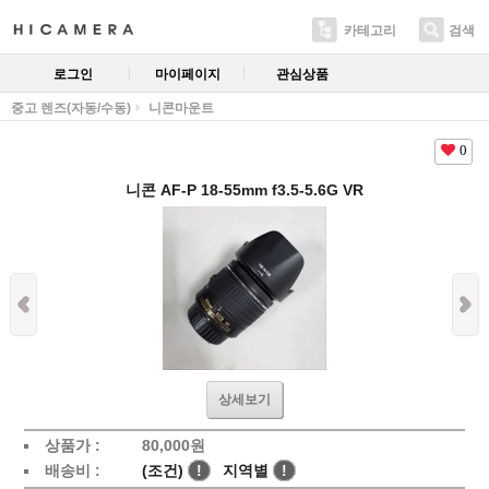
카테고리
검색
로그인
마이페이지
관심상품
중고 렌즈(자동/수동)
니콘마운트
0
니콘 AF-P 18-55mm f3.5-5.6G VR
상세보기
상품가 :
80,000
원
배송비 :
(조건)
!
지역별
!