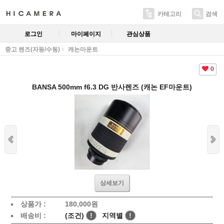
카테고리
검색
로그인
마이페이지
관심상품
중고 렌즈(자동/수동)
캐논마운트
0
BANSA 500mm f6.3 DG 반사렌즈 (캐논 EF마운트)
상세보기
상품가 :
180,000
원
배송비 :
(조건)
!
지역별
!