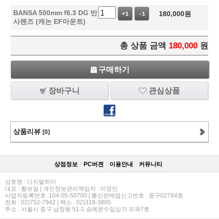
BANSA 500mm f6.3 DG 반
180,000
원
+1
-1
사렌즈 (캐논 EF마운트)
총 상품 금액
180,000
원
구매하기
장바구니
관심상품
상품리뷰
[0]
상점정보
PC버젼
이용안내
커뮤니티
상호명 : 디지털하이
대표 : 황보일 | 개인정보관리책임자 : 이정민
사업자등록번호 :104-05-50700 | 통신판매업신고번호 : 중구02784호
전화 : 02)752-7942 | 팩스 : 02)319-3865
주소 : 서울시 중구 남창동 51-1 숭례문수입상가 외곽7호