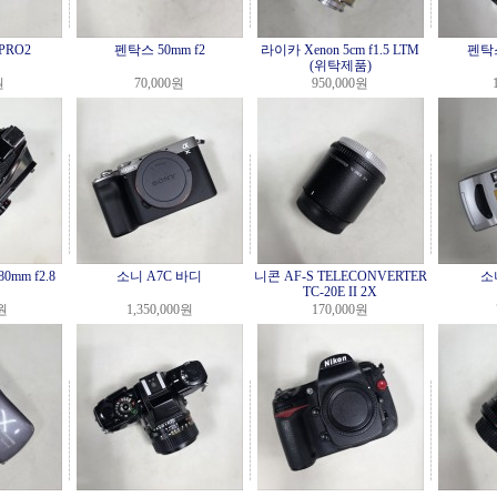
PRO2
펜탁스 50mm f2
라이카 Xenon 5cm f1.5 LTM
펜탁스
(위탁제품)
원
70,000원
950,000원
0mm f2.8
소니 A7C 바디
니콘 AF-S TELECONVERTER
소니
TC-20E II 2X
0원
1,350,000원
170,000원