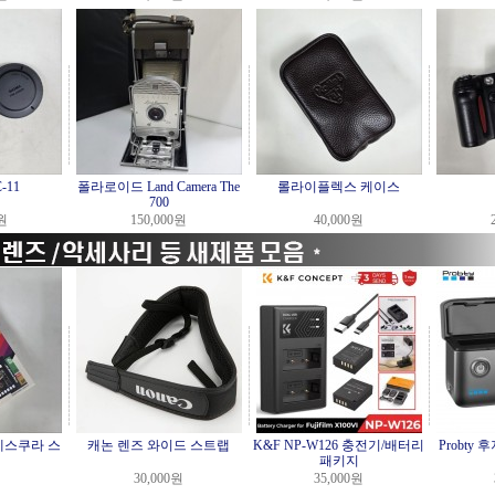
-11
폴라로이드 Land Camera The
롤라이플렉스 케이스
700
0원
150,000원
40,000원
l (에스쿠라 스
캐논 렌즈 와이드 스트랩
K&F NP-W126 충전기/배터리
Probty 
패키지
30,000원
35,000원