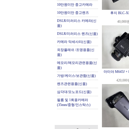
10만원미만 중고카메라
10만원미만 중고렌즈
후지 BLC-X
DSLR/미러리스 카메라(신
40,000
품)
DSLR/미러리스 렌즈(신품)
카메라 악세사리(신품)
외장플래쉬 /조명용품(신
품)
메모리/메모리관련용품(신
품)
마미야 M645J + 8
가방/케이스/보관함(신품)
420,00
렌즈관련용품(신품)
삼각대/모노포드(신품)
필름 및 1회용카메라
(35mm/중형/인스탁스)
.