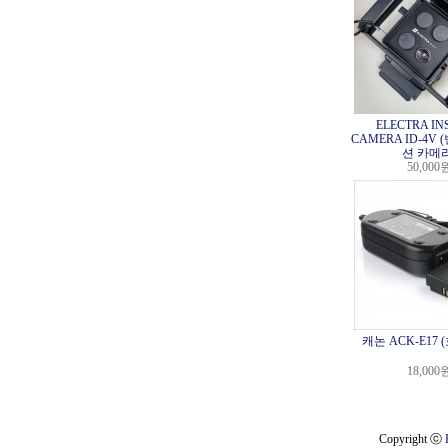
ELECTRA IN
CAMERA ID-4V
션 카메라
50,000
캐논 ACK-E17
18,000
Copyright ⓒ