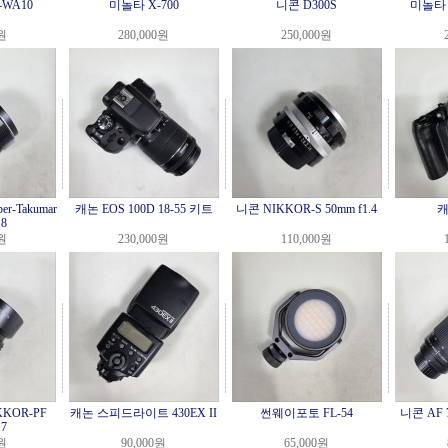
WA10
미놀타 X-700
니콘 D300S
미놀타 M
0원
280,000원
250,000원
-Takumar
캐논 EOS 100D 18-55 키트
니콘 NIKKOR-S 50mm f1.4
캐
.8
0원
230,000원
110,000원
KOR-PF
캐논 스피드라이트 430EX II
썬웨이포토 FL-54
니콘 AF 7
.7
0원
90,000원
65,000원