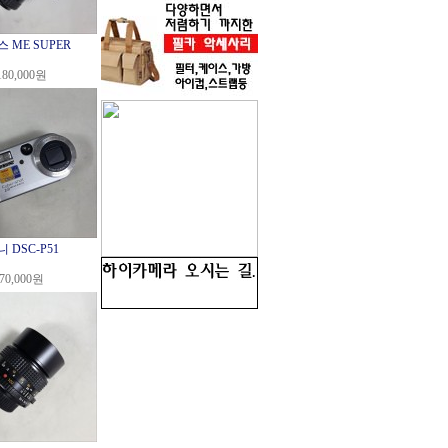
 ME SUPER
180,000원
 DSC-P51
70,000원