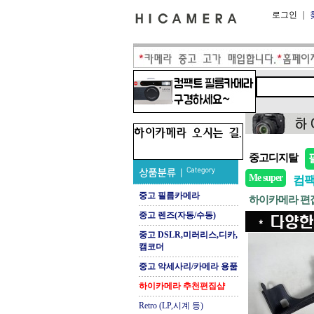
로그인
|
중고디지탈
Me super
컴
중고 필름카메라
하이카메라 편
중고 렌즈(자동/수동)
중고 DSLR,미러리스,디카,
캠코더
중고 악세사리/카메라 용품
하이카메라 추천편집샵
Retro (LP,시계 등)