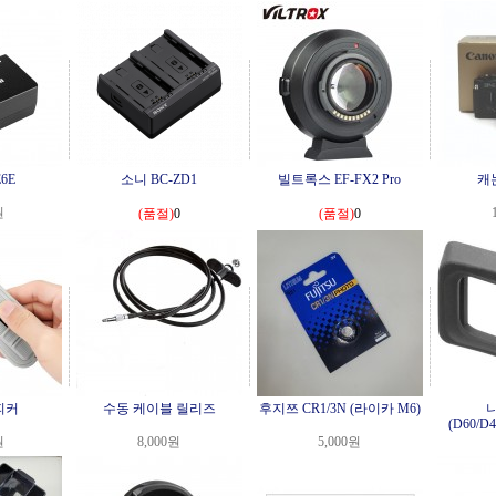
6E
소니 BC-ZD1
빌트록스 EF-FX2 Pro
캐논
원
(품절)
0
(품절)
0
 피커
수동 케이블 릴리즈
후지쯔 CR1/3N (라이카 M6)
니
(D60/D4
원
8,000원
5,000원