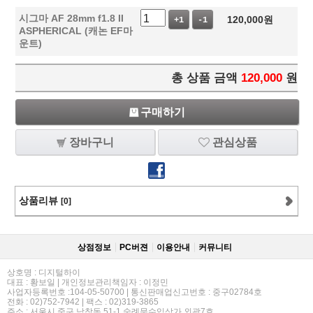
시그마 AF 28mm f1.8 II
120,000
원
+1
-1
ASPHERICAL (캐논 EF마
운트)
총 상품 금액
120,000
원
구매하기
장바구니
관심상품
상품리뷰
[0]
상점정보
PC버젼
이용안내
커뮤니티
상호명 : 디지털하이
대표 : 황보일 | 개인정보관리책임자 : 이정민
사업자등록번호 :104-05-50700 | 통신판매업신고번호 : 중구02784호
전화 : 02)752-7942 | 팩스 : 02)319-3865
주소 : 서울시 중구 남창동 51-1 숭례문수입상가 외곽7호