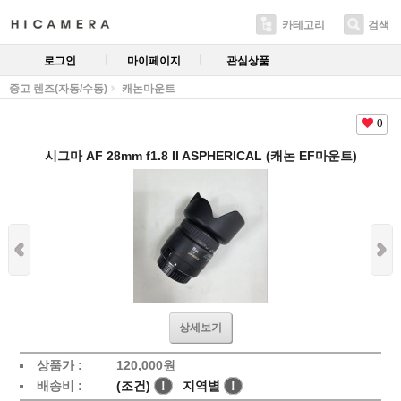
카테고리
검색
로그인
마이페이지
관심상품
중고 렌즈(자동/수동)
캐논마운트
0
시그마 AF 28mm f1.8 II ASPHERICAL (캐논 EF마운트)
상세보기
상품가 :
120,000
원
배송비 :
(조건)
!
지역별
!