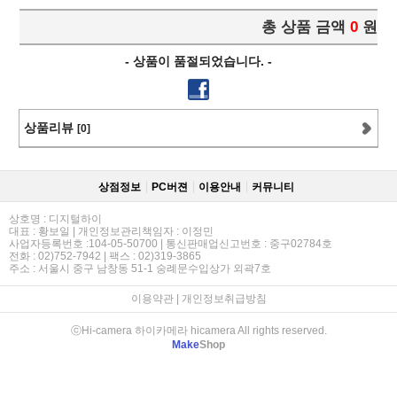
총 상품 금액
0
원
- 상품이 품절되었습니다. -
상품리뷰
[0]
상점정보
PC버젼
이용안내
커뮤니티
상호명 : 디지털하이
대표 : 황보일 | 개인정보관리책임자 : 이정민
사업자등록번호 :104-05-50700 | 통신판매업신고번호 : 중구02784호
전화 : 02)752-7942 | 팩스 : 02)319-3865
주소 : 서울시 중구 남창동 51-1 숭례문수입상가 외곽7호
이용약관
|
개인정보취급방침
ⓒHi-camera 하이카메라 hicamera All rights reserved.
Make
Shop