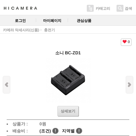
카테고리
검색
로그인
마이페이지
관심상품
카메라 악세사리(신품)
충전기
0
소니 BC-ZD1
상세보기
상품가 :
0
원
배송비 :
(조건)
!
지역별
!