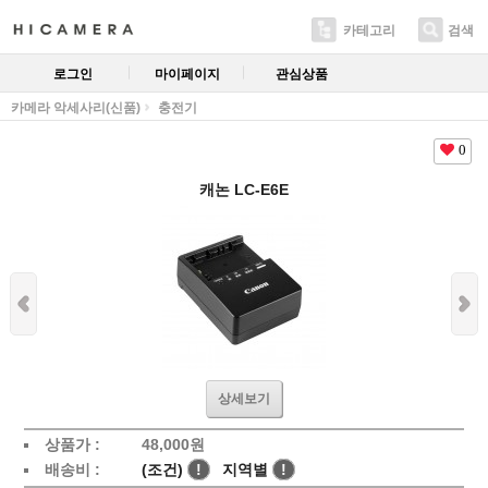
카테고리
검색
로그인
마이페이지
관심상품
카메라 악세사리(신품)
충전기
0
캐논 LC-E6E
상세보기
상품가 :
48,000
원
배송비 :
(조건)
!
지역별
!