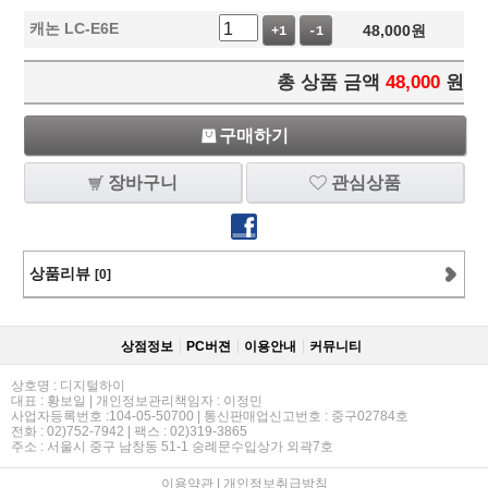
캐논 LC-E6E
48,000
원
+1
-1
총 상품 금액
48,000
원
구매하기
장바구니
관심상품
상품리뷰
[0]
상점정보
PC버젼
이용안내
커뮤니티
상호명 : 디지털하이
대표 : 황보일 | 개인정보관리책임자 : 이정민
사업자등록번호 :104-05-50700 | 통신판매업신고번호 : 중구02784호
전화 : 02)752-7942 | 팩스 : 02)319-3865
주소 : 서울시 중구 남창동 51-1 숭례문수입상가 외곽7호
이용약관
|
개인정보취급방침