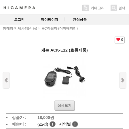
카테고리
검색
로그인
마이페이지
관심상품
카메라 악세사리(신품)
AC아답타 (더미배터리)
0
캐논 ACK-E12 (호환제품)
상세보기
상품가 :
18,000
원
배송비 :
(조건)
!
지역별
!