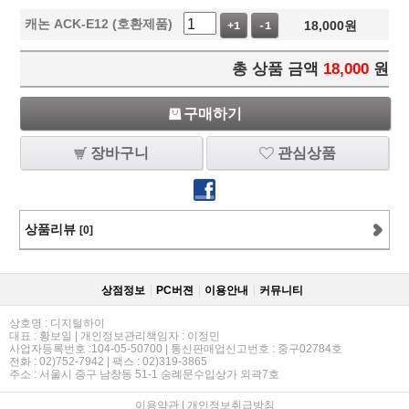
캐논 ACK-E12 (호환제품)
18,000
원
+1
-1
총 상품 금액
18,000
원
구매하기
장바구니
관심상품
상품리뷰
[0]
상점정보
PC버젼
이용안내
커뮤니티
상호명 : 디지털하이
대표 : 황보일 | 개인정보관리책임자 : 이정민
사업자등록번호 :104-05-50700 | 통신판매업신고번호 : 중구02784호
전화 : 02)752-7942 | 팩스 : 02)319-3865
주소 : 서울시 중구 남창동 51-1 숭례문수입상가 외곽7호
이용약관
|
개인정보취급방침