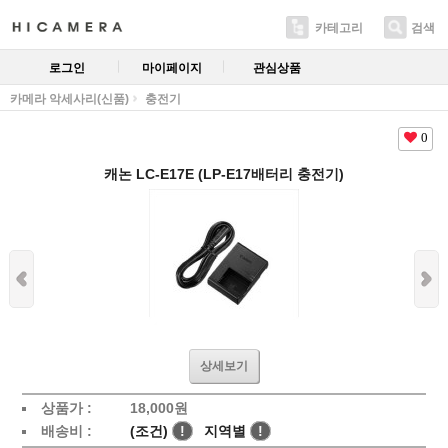
카테고리
검색
로그인
마이페이지
관심상품
카메라 악세사리(신품)
충전기
0
캐논 LC-E17E (LP-E17배터리 충전기)
상세보기
상품가 :
18,000
원
배송비 :
(조건)
!
지역별
!