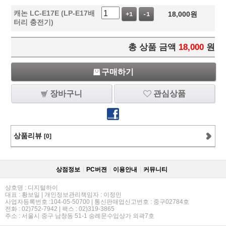
캐논 LC-E17E (LP-E17배
18,000
원
+1
-1
터리 충전기)
총 상품 금액
18,000
원
구매하기
장바구니
관심상품
상품리뷰
[0]
상점정보
PC버젼
이용안내
커뮤니티
상호명 : 디지털하이
대표 : 황보일 | 개인정보관리책임자 : 이정민
사업자등록번호 :104-05-50700 | 통신판매업신고번호 : 중구02784호
전화 : 02)752-7942 | 팩스 : 02)319-3865
주소 : 서울시 중구 남창동 51-1 숭례문수입상가 외곽7호