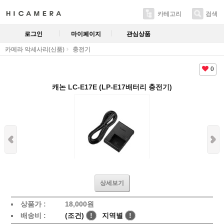
카테고리
검색
로그인
마이페이지
관심상품
카메라 악세사리(신품)
충전기
0
캐논 LC-E17E (LP-E17배터리 충전기)
상세보기
상품가 :
18,000
원
배송비 :
(조건)
!
지역별
!