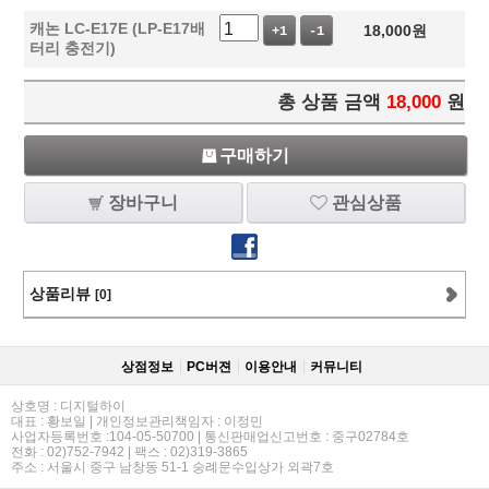
캐논 LC-E17E (LP-E17배
18,000
원
+1
-1
터리 충전기)
총 상품 금액
18,000
원
구매하기
장바구니
관심상품
상품리뷰
[0]
상점정보
PC버젼
이용안내
커뮤니티
상호명 : 디지털하이
대표 : 황보일 | 개인정보관리책임자 : 이정민
사업자등록번호 :104-05-50700 | 통신판매업신고번호 : 중구02784호
전화 : 02)752-7942 | 팩스 : 02)319-3865
주소 : 서울시 중구 남창동 51-1 숭례문수입상가 외곽7호